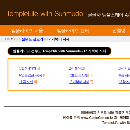
HOME
>>
선무도 선요가
>
12.거북이 자세
템플라이프 선무도 Templelife with Sunmudo - 12.거북이 자세
|
1.합장 4가지
[0]
|
2.삼토식
[2]
|
3.심인
|
6.영동입관 7자세
[1]
|
7.호랑이 자세
[1]
|
8.용 자
|
11.곰 자세
[0]
|
12.거북이 자세
[0]
|
13.학 