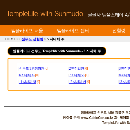
HOME
>>
선무도 선힐링
>
5.지대체 주
템플라이프 선무도 Templelife with Sunmudo - 5.지대체 주
|
선무도 1.영정좌관
[6]
|
2.영정입관
[0]
|
3.영정
|
6.지대체 좌
[0]
|
7.지대체 와
[1]
|
8.지대체
|
11.지대체 정
[0]
|
12.지대체 반
[0]
|
13.지대